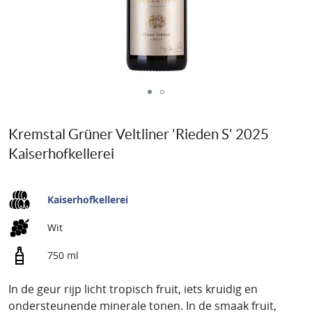
e
v
a
n
d
e
G
a
a
f
Kremstal Grüner Veltliner 'Rieden S' 2025
n
b
Kaiserhofkellerei
a
e
a
e
r
l
Kaiserhofkellerei
h
d
e
i
Wit
t
n
750 ml
b
g
e
e
In de geur rijp licht tropisch fruit, iets kruidig en
g
n
ondersteunende minerale tonen. In de smaak fruit,
i
-