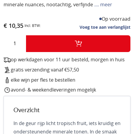
minerale nuances, nootachtig, verfijnde
.... meer
n
g
v
a
Op voorraad
a
l
€ 10,35
Voeg toe aan verlanglijst
n
l
d
e
Aantal
e
r
a
i
f
j
op werkdagen voor 11 uur besteld, morgen in huis
b
gratis verzending vanaf €57,50
e
e
elke wijn per fles te bestellen
l
avond- & weekendleveringen mogelijk
d
i
n
Overzicht
g
e
In de geur rijp licht tropisch fruit, iets kruidig en
n
ondersteunende minerale tonen. In de smaak