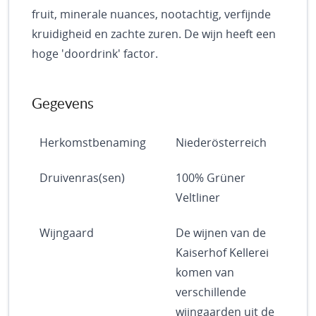
-
fruit, minerale nuances, nootachtig, verfijnde
g
kruidigheid en zachte zuren. De wijn heeft een
a
hoge 'doordrink' factor.
l
l
e
Gegevens
r
i
j
Herkomstbenaming
Niederösterreich
Druivenras(sen)
100% Grüner
Veltliner
Wijngaard
De wijnen van de
Kaiserhof Kellerei
komen van
verschillende
wijngaarden uit de